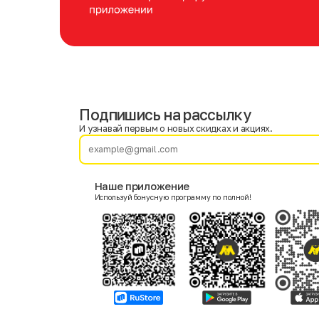
Подпишись на рассылку
Имя
Фамилия
И узнавай первым о новых скидках и акциях.
E-mail
Наше приложение
Используй бонусную программу по полной!
Пол
Мужской
Женский
Согласие на получение чеков по электронной почте