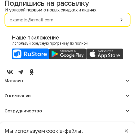
Подпишись на рассылку
И узнавай первым о новых скидках и акциях.
Имя
Фамилия
Наше приложение
Используй бонусную программу по полной!
E-mail
Пол
Мужской
Женский
Магазин
Согласие на получение чеков по электронной почте
Женское
О компании
Мужское
Аксессуары
О нас
Детское
Сотрудничество
Отзывы
Блог
Оптовикам
Вакансии
Помощь
Москва
Арендодателям
Магазины
Мы используем cookie-файлы.
Реклама