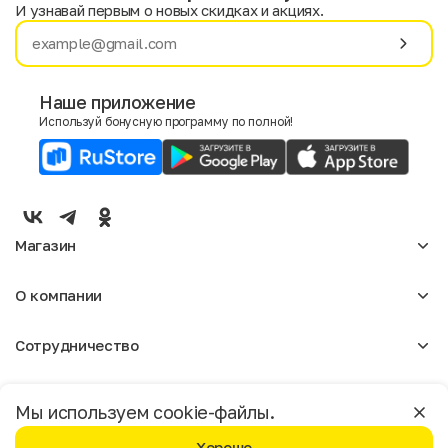
И узнавай первым о новых скидках и акциях.
Имя
Фамилия
Наше приложение
Используй бонусную программу по полной!
E-mail
Пол
Мужской
Женский
Магазин
Согласие на получение чеков по электронной почте
Женское
О компании
Мужское
Аксессуары
О нас
Детское
Сотрудничество
Отзывы
Блог
Оптовикам
Вакансии
Помощь
Москва
Арендодателям
Магазины
Мы используем cookie-файлы.
Реклама
Доставка и оплата
Бонусная программа
Хорошо
Условия пользования
Политика конфиденциальности