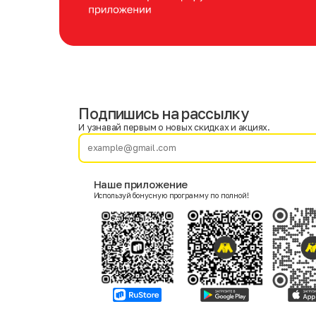
Подпишись на рассылку
Имя
Фамилия
И узнавай первым о новых скидках и акциях.
E-mail
Наше приложение
Используй бонусную программу по полной!
Пол
Мужской
Женский
Согласие на получение чеков по электронной почте