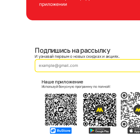
Подпишись на рассылку
Имя
Фамилия
И узнавай первым о новых скидках и акциях.
E-mail
Наше приложение
Используй бонусную программу по полной!
Пол
Мужской
Женский
Согласие на получение чеков по электронной почте