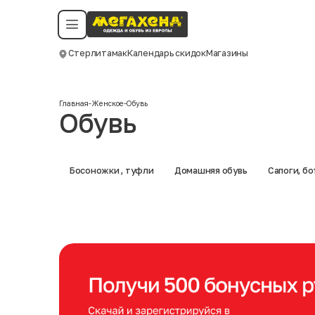
Условия пользования
Политика конфиденциальности
Смотреть все даты
©️ Мегахенд 2026. Все права защищены.
Стерлитамак
Календарь скидок
Магазины
Москва
Главная
-
Женское
-
Обувь
Обувь
Босоножки , туфли
Домашняя обувь
Сапоги, б