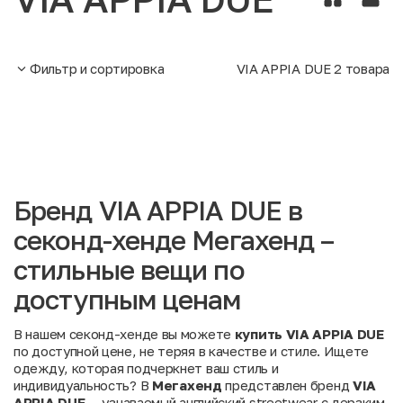
Фильтр и сортировка
VIA APPIA DUE
2
товара
Бренд VIA APPIA DUE в
секонд-хенде Мегахенд –
стильные вещи по
доступным ценам
В нашем секонд-хенде вы можете
купить VIA APPIA DUE
по доступной цене, не теряя в качестве и стиле. Ищете
одежду, которая подчеркнет ваш стиль и
индивидуальность? В
Мегахенд
представлен бренд
VIA
APPIA DUE
— узнаваемый английский streetwear с дерзким