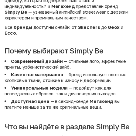
одежду, которая подчеркнет ваш стиль и
индивидуальность? В
Мегахенд
представлен бренд
Simply Be
— узнаваемый английский streetwear с дерзким
характером и премиальным качеством.
Все
бренды
доступны онлайн: от
Skechers
до
Geox
и
Ecco
.
Почему выбирают Simply Be
Современный дизайн
— стильные лого, эффектные
принты, урбанистический вайб.
Качество материалов
— бренд использует плотные
хлопковые ткани, стойкие к износу и деформации.
Универсальные модели
— подойдут как для
повседневных образов, так и для вечерних выходов.
Доступная цена
— в секонд-хенде
Мегахенд
вы
платите меньше за те же оригинальные вещи.
Что вы найдёте в разделе Simply Be