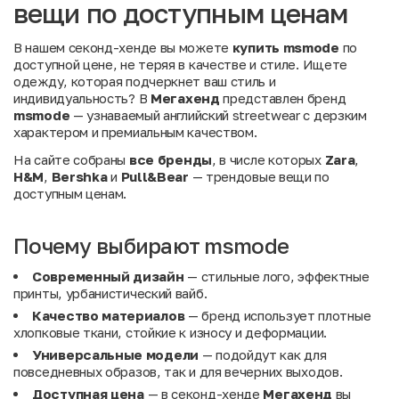
вещи по доступным ценам
В нашем секонд-хенде вы можете
купить msmode
по
доступной цене, не теряя в качестве и стиле. Ищете
одежду, которая подчеркнет ваш стиль и
индивидуальность? В
Мегахенд
представлен бренд
msmode
— узнаваемый английский streetwear с дерзким
характером и премиальным качеством.
На сайте собраны
все бренды
, в числе которых
Zara
,
H&M
,
Bershka
и
Pull&Bear
— трендовые вещи по
доступным ценам.
Почему выбирают msmode
Современный дизайн
— стильные лого, эффектные
принты, урбанистический вайб.
Качество материалов
— бренд использует плотные
хлопковые ткани, стойкие к износу и деформации.
Универсальные модели
— подойдут как для
повседневных образов, так и для вечерних выходов.
Доступная цена
— в секонд-хенде
Мегахенд
вы