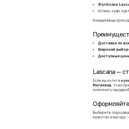
BF
41
Футболки Lasc
BF
42
Bivolino
43
Штаны, худи, кур
Black Forest
44
Blind Date
44,5
Каждая вещь проход
Bogner
45
Bonita
46
Boohoo
48+
Преимуществ
Brax
4XL
British Knights
4XL
Доставка по вс
Bruno Banani
4XL
Buena Vista
5-7 лет
Широкий выбор
Bugatti
5XL
Доступные цен
Burberry
5XL
C&A
5XL
Calvin Klein
62 см (3 мес.)
Lascana — ст
Camel Active
68 см (6 мес.)
Camp David
6-9 мес.
Caprice
6XL
Если вы хотите
куп
Carhartt
6XL
Мегахенд
. У нас п
Carlo Colucci
6XL
пополнить гардероб
Cavori
80 см (12 мес.)
Champion
8-10 лет
Chloe
86 см (18 мес.)
Оформляйте 
Christian Berg
9-18 мес.
Ciao
98 см (3 года)
Выберите подходящ
CityLine
L
качество и выгоду —
Claudio Conti
L
CLOCKHAUSE
L/XL
&Co
L/XL