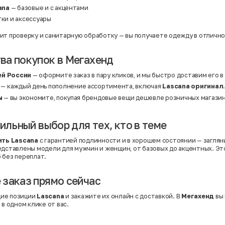
ana
— базовые и с акцентами
тки и аксессуары
ит проверку и санитарную обработку — вы получаете одежду в отличн
а покупок в Мегахенд
ей России
— оформите заказ в пару кликов, и мы быстро доставим его в
— каждый день пополнение ассортимента, включая
Lascana оригинал
ы
— вы экономите, покупая брендовые вещи дешевле розничных магазин
ильный выбор для тех, кто в теме
ить Lascana
с гарантией подлинности и в хорошем состоянии — заглян
редставлены модели для мужчин и женщин, от базовых до акцентных. Э
 без переплат.
заказ прямо сейчас
ие позиции
Lascana
и закажите их онлайн с доставкой. В
Мегахенд
вы 
 в одном клике от вас.