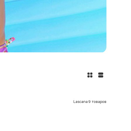
Lascana
9
товаров