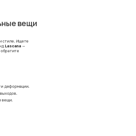
льные вещи
 и стиле. Ищете
енд
Lascana
—
е обратите
у и деформации.
 выходов.
е вещи.