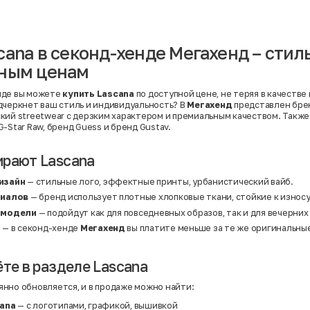
Вискоза | Нейлон
Вискоза | Полиэстер
й
Вискоза | Полиэстер | Хлопок
Вискоза | Эластан
cana в секонд-хенде Мегахенд – сти
Искусственная замша
ный
Кашемир
пным ценам
Кашемир | Нейлон
й
Кашемир | Хлопок
Кашемир | Шерсть
нде вы можете
купить Lascana
по доступной цене, не теряя в качестве
Лён
дчеркнет ваш стиль и индивидуальность? В
Мегахенд
представлен бр
й
Модал
кий streetwear с дерзким характером и премиальным качеством. Такж
Натуральная замша
G-Star Raw
,
бренд Guess
и
бренд Gustav
.
Натуральная кожа
Нейлон
Полиэстер
рают Lascana
Полиэстер | Спандекс
Полиэстер | Хлопок
изайн
— стильные лого, эффектные принты, урбанистический вайб.
Полиэстер | Экокожа
Полиэстер | Эластан
риалов
— бренд использует плотные хлопковые ткани, стойкие к износ
Сатин
 модели
— подойдут как для повседневных образов, так и для вечерних
Твид
Хлопок
а
— в секонд-хенде
Мегахенд
вы платите меньше за те же оригинальны
Хлопок | Эластан
Шёлк
Шёлк | Шерсть
ёте в разделе Lascana
Шерсть
Экокожа
нно обновляется, и в продаже можно найти:
Эластан
ana
— с логотипами, графикой, вышивкой