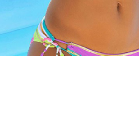
Материал
Акрил
Ангора
Ацетат
Бамбук
Бархат
Вельвет
Вискоза