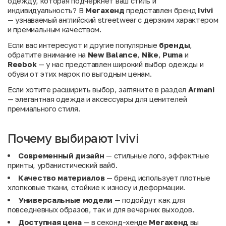
одежду, которая подчеркнет ваш стиль и
индивидуальность? В
Мегахенд
представлен бренд
Ivivi
— узнаваемый английский streetwear с дерзким характером
и премиальным качеством.
Если вас интересуют и другие популярные
бренды
,
обратите внимание на
New Balance
,
Nike
,
Puma
и
Reebok
— у нас представлен широкий выбор одежды и
обуви от этих марок по выгодным ценам.
Если хотите расширить выбор, загляните в раздел
Armani
— элегантная одежда и аксессуары для ценителей
премиального стиля.
Почему выбирают Ivivi
Современный дизайн
— стильные лого, эффектные
принты, урбанистический вайб.
Качество материалов
— бренд использует плотные
хлопковые ткани, стойкие к износу и деформации.
Универсальные модели
— подойдут как для
повседневных образов, так и для вечерних выходов.
Доступная цена
— в секонд-хенде
Мегахенд
вы