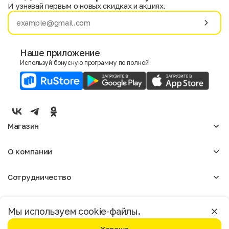
И узнавай первым о новых скидках и акциях.
Имя
Фамилия
Наше приложение
Используй бонусную программу по полной!
E-mail
Пол
Мужской
Женский
Магазин
Согласие на получение чеков по электронной почте
Женское
О компании
Мужское
Аксессуары
О нас
Детское
Сотрудничество
Отзывы
Блог
Оптовикам
Вакансии
Помощь
Москва
Арендодателям
Магазины
Мы используем cookie-файлы.
Реклама
Доставка и оплата
Бонусная программа
Условия пользования
Политика конфиденциальности