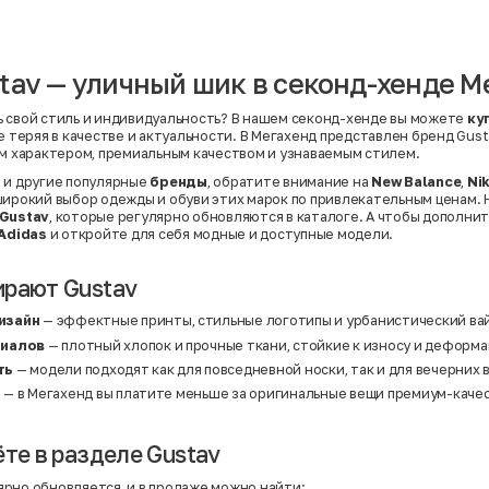
Вискоза | Нейлон
Вискоза | Полиэстер
й
Вискоза | Полиэстер | Хлопок
Вискоза | Эластан
tav — уличный шик в секонд-хенде М
Искусственная замша
ный
Кашемир
Кашемир | Нейлон
 свой стиль и индивидуальность? В нашем секонд-хенде вы можете
ку
й
Кашемир | Хлопок
е теряя в качестве и актуальности. В Мегахенд представлен бренд Gus
Кашемир | Шерсть
им характером, премиальным качеством и узнаваемым стилем.
Лён
й
Модал
 и другие популярные
бренды
, обратите внимание на
New Balance
,
Ni
Натуральная замша
широкий выбор одежды и обуви этих марок по привлекательным ценам. 
Натуральная кожа
Gustav
, которые регулярно обновляются в каталоге. А чтобы дополнит
Нейлон
Adidas
и откройте для себя модные и доступные модели.
Полиэстер
Полиэстер | Спандекс
Полиэстер | Хлопок
рают Gustav
Полиэстер | Экокожа
Полиэстер | Эластан
изайн
— эффектные принты, стильные логотипы и урбанистический ва
Сатин
Твид
риалов
— плотный хлопок и прочные ткани, стойкие к износу и деформа
Хлопок
ть
— модели подходят как для повседневной носки, так и для вечерних 
Хлопок | Эластан
Шёлк
а
— в Мегахенд вы платите меньше за оригинальные вещи премиум-качес
Шёлк | Шерсть
Шерсть
Экокожа
ёте в разделе Gustav
Эластан
рно обновляется, и в продаже можно найти: