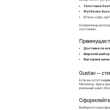
BF
41
BF
42
Толстовки Gust
Bivolino
43
Футболки Gust
Black Forest
44
Blind Date
44,5
Штаны, худи, кур
Bogner
45
Bonita
46
Каждая вещь проход
Boohoo
48+
состоянии.
Brax
4XL
British Knights
4XL
Bruno Banani
4XL
Преимуществ
Buena Vista
5-7 лет
Bugatti
5XL
Доставка по вс
Burberry
5XL
C&A
5XL
Широкий выбор
Calvin Klein
62 см (3 мес.)
Выгодные цены
Camel Active
68 см (6 мес.)
Camp David
6-9 мес.
Caprice
6XL
Gustav — ст
Carhartt
6XL
Carlo Colucci
6XL
Cavori
80 см (12 мес.)
Если вы хотите
куп
Champion
8-10 лет
Мегахенд. Здесь пр
Chloe
86 см (18 мес.)
реальный шанс обно
Christian Berg
9-18 мес.
Ciao
98 см (3 года)
CityLine
L
Оформляйте 
Claudio Conti
L
CLOCKHAUSE
L/XL
Выберите подходящи
&Co
L/XL