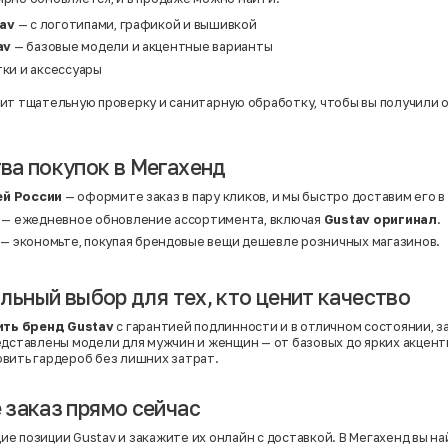
av
— с логотипами, графикой и вышивкой
av
— базовые модели и акцентные варианты
тки и аксессуары
ит тщательную проверку и санитарную обработку, чтобы вы получили 
а покупок в Мегахенд
ей России
— оформите заказ в пару кликов, и мы быстро доставим его в
— ежедневное обновление ассортимента, включая
Gustav оригинал
.
— экономьте, покупая брендовые вещи дешевле розничных магазинов.
ильный выбор для тех, кто ценит качество
ить бренд Gustav
с гарантией подлинности и в отличном состоянии, за
едставлены модели для мужчин и женщин — от базовых до ярких акцент
вить гардероб без лишних затрат.
заказ прямо сейчас
е позиции Gustav и закажите их онлайн с доставкой. В Мегахенд вы на