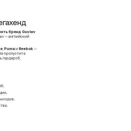
егахенд
пить бренд Gustav
tav — английский
ke
,
Puma
и
Reebok
—
Не пропустите
ь гардероб,
йб.
ции.
выходов.
тва.