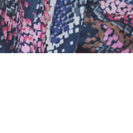
Материал
Акрил
Ангора
Ацетат
Бамбук
Бархат
Вельвет
Вискоза