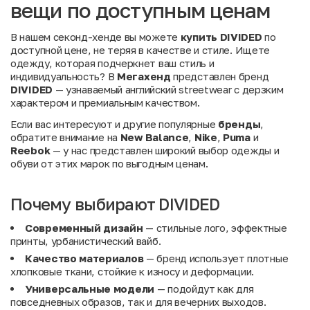
вещи по доступным ценам
В нашем секонд-хенде вы можете
купить DIVIDED
по
доступной цене, не теряя в качестве и стиле. Ищете
одежду, которая подчеркнет ваш стиль и
индивидуальность? В
Мегахенд
представлен бренд
DIVIDED
— узнаваемый английский streetwear с дерзким
характером и премиальным качеством.
Если вас интересуют и другие популярные
бренды
,
обратите внимание на
New Balance
,
Nike
,
Puma
и
Reebok
— у нас представлен широкий выбор одежды и
обуви от этих марок по выгодным ценам.
Почему выбирают DIVIDED
Современный дизайн
— стильные лого, эффектные
принты, урбанистический вайб.
Качество материалов
— бренд использует плотные
хлопковые ткани, стойкие к износу и деформации.
Универсальные модели
— подойдут как для
повседневных образов, так и для вечерних выходов.