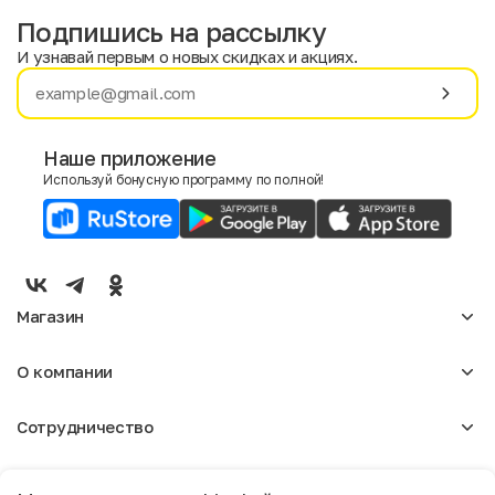
Подпишись на рассылку
И узнавай первым о новых скидках и акциях.
Имя
Фамилия
Наше приложение
Используй бонусную программу по полной!
E-mail
Пол
Мужской
Женский
Магазин
Согласие на получение чеков по электронной почте
Женское
О компании
Мужское
Аксессуары
О нас
Детское
Сотрудничество
Отзывы
Блог
Оптовикам
Вакансии
Помощь
Москва
Арендодателям
Магазины