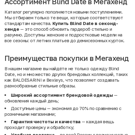
Ассортимент Blind Date в Мегахенд
Каталог регулярно пополняется новыми поступлениями.
Мы отбираем только те вещи, которые соответствуют
стандартам качества.
Купить Blind Date в секонд-
хенде
— это способ обновить гардероб стильно и
разумно. Доступны женские и подростковые модели на
все сезоны: от летних платьев до демисезонных курток.
Преимущества покупки в Мегахенд
В нашем магазине вы найдёте не только одежду Blind
Date, но и множество других брендовых коллекций, таких
как
BALDESARINI
и
Bexleys
, что позволяет создавать
разнообразные стильные образы.
Широкий
ассортимент
брендовой
одежды
—
обновления каждый день;
Доступные цены — экономия до 70% по сравнению с
розничными магазинами;
Гарантия
чистоты
и
качества
— каждая вещь
проходит проверку и обработку;
Удобная
доставка
— по всей России с возможностью