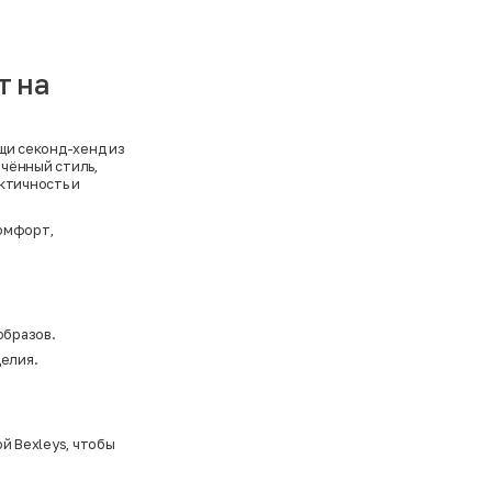
т на
щи секонд-хенд из
чённый стиль,
ктичность и
омфорт,
образов.
делия.
й Bexleys
, чтобы