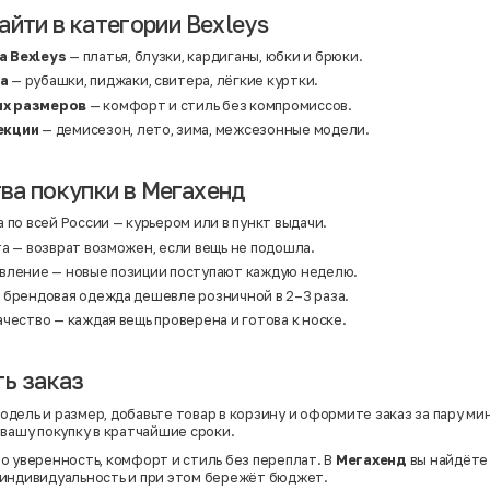
айти в категории Bexleys
 Bexleys
— платья, блузки, кардиганы, юбки и брюки.
а
— рубашки, пиджаки, свитера, лёгкие куртки.
х размеров
— комфорт и стиль без компромиссов.
екции
— демисезон, лето, зима, межсезонные модели.
а покупки в Мегахенд
 по всей России — курьером или в пункт выдачи.
а — возврат возможен, если вещь не подошла.
вление — новые позиции поступают каждую неделю.
 брендовая одежда дешевле розничной в 2–3 раза.
чество — каждая вещь проверена и готова к носке.
ь заказ
дель и размер, добавьте товар в корзину и оформите заказ за пару ми
 вашу покупку в кратчайшие сроки.
о уверенность, комфорт и стиль без переплат. В
Мегахенд
вы найдёте
индивидуальность и при этом бережёт бюджет.