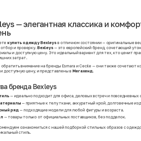
Вискоза | Нейлон
Вискоза | Полиэстер
й
Вискоза | Полиэстер | Хлопок
Вискоза | Эластан
leys — элегантная классика и комфор
Искусственная замша
ный
Кашемир
ень
Кашемир | Нейлон
й
Кашемир | Хлопок
Кашемир | Шерсть
ете
купить одежду Bexleys
в отличном состоянии — оригинальные ве
Лён
отбор и проверку.
Bexleys
— это европейский бренд, сочетающий утон
й
Модал
иалы и доступную цену. Это идеальный вариант для тех, кто ценит пра
Натуральная замша
ишних затрат.
Натуральная кожа
Нейлон
 обратить внимание на бренды
Esmara
и
Cecile
— они также сочетают к
Полиэстер
 и доступную цену, и представлены в
Мегахенд
.
Полиэстер | Спандекс
Полиэстер | Хлопок
Полиэстер | Экокожа
а бренда Bexleys
Полиэстер | Эластан
Сатин
тиль
— идеально подходит для офиса, деловых встреч и повседневных 
Твид
материалы
— приятные к телу ткани, аккуратный крой, долговечные из
Хлопок
Хлопок | Эластан
рный ряд
— подходящие модели для любой фигуры и возраста.
Шёлк
ал
— товары только от официальных поставщиков, без подделок.
Шёлк | Шерсть
Шерсть
омендуем ознакомиться с нашей подборкой
стильных образов с одеждо
Экокожа
Эластан
икальный стиль.