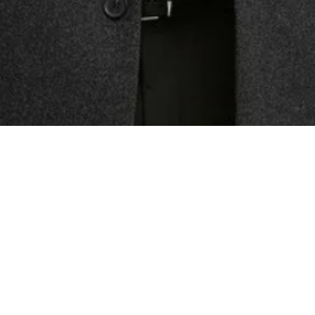
Материал
Акрил
Ангора
Ацетат
Бамбук
Бархат
Вельвет
Вискоза