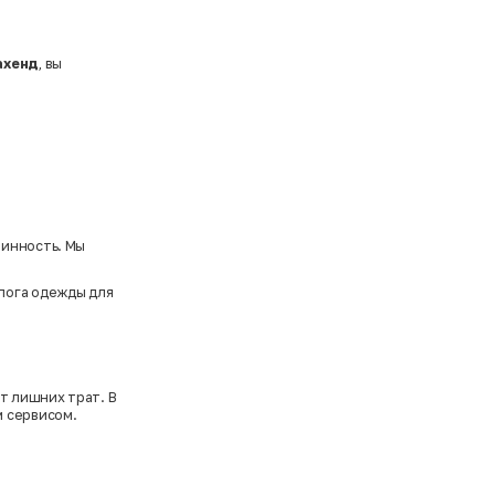
ахенд
, вы
линность. Мы
лога одежды
для
т лишних трат. В
м сервисом.