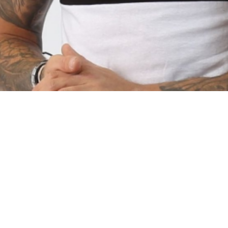
Материал
Акрил
Ангора
Ацетат
Бамбук
Бархат
Вельвет
Вискоза