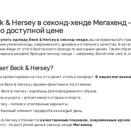
Вискоза | Нейлон
Вискоза | Полиэстер
й
Вискоза | Полиэстер | Хлопок
Вискоза | Эластан
k & Hersey в секонд-хенде Мегахенд -
Искусственная замша
ный
Кашемир
о доступной цене
Кашемир | Нейлон
й
Кашемир | Хлопок
Кашемир | Шерсть
купить одежду Beck & Hersey в секонд-хенде,
вы на правильной стра
Лён
ание уличной моды, современного дизайна и отличного качества. В ката
й
Модал
ые вещи от этого британского бренда по выгодным ценам. Также обра
Натуральная замша
марки в разделе
брендов секонд-хенда
— например,
Bench
или
Jack & J
Натуральная кожа
Нейлон
Полиэстер
ает Beck & Hersey?
Полиэстер | Спандекс
Полиэстер | Хлопок
 ориентирован на тех, кто ценит стиль и комфорт.
В наших магазина
Полиэстер | Экокожа
Полиэстер | Эластан
и Beck & Hersey с яркими принтами и логотипами.
Сатин
 Beck & Hersey - идеальны для повседневного образа.
Твид
Хлопок
ы и шорты - для активного отдыха и спорта.
Хлопок | Эластан
rsey - легкие и утепленные варианты.
Шёлк
Шёлк | Шерсть
 базовый элемент гардероба на каждый день.
Шерсть
Экокожа
k & Hersey отличается
качественным пошивом, современным кроем
Эластан
это - по доступной цене в секонд-хенде
Мегахенд
.