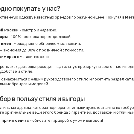
дно покупать у нас?
ственную одежду известных брендов по разумной цене. Покупая в
Мег
ей России
- быстро и надёжно.
вары
- 100% проверка перед продажей.
имент -
ежедневно обновляем коллекции.
— экономия до 80% от розничной стоимости.
римерки
в магазинах сети.
рены: каждая вещь проходит тщательную проверку на состояние и под
удобстве и стиле.
 ознакомиться с нашим
руководством по стилю
и посетить раздел
ката
альных брендов и моделей.
бор в пользу стиля и выгоды
о стильная одежда, которая подчеркнёт индивидуальность и не потребуе
те оригинальные вещи этого бренда с гарантией, доставкой и отличны
 прямо сейчас
- обновите гардероб с умом и выгодой!