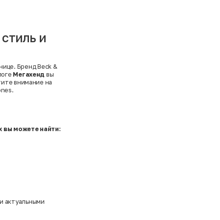
 стиль и
нице. Бренд Beck &
логе
Мегахенд
вы
тите внимание на
ones
.
х вы можете найти:
и актуальными