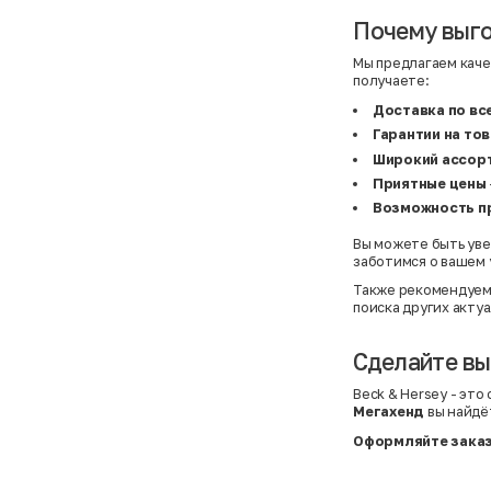
BF
41
BF
42
Почему выго
Bivolino
43
Black Forest
44
Мы предлагаем каче
Blind Date
44,5
получаете:
Bogner
45
Bonita
46
Доставка по вс
Boohoo
48+
Гарантии на то
Brax
4XL
British Knights
4XL
Широкий ассорт
Bruno Banani
4XL
Приятные цены
Buena Vista
5-7 лет
Bugatti
5XL
Возможность п
Burberry
5XL
C&A
5XL
Вы можете быть уве
Calvin Klein
62 см (3 мес.)
заботимся о вашем 
Camel Active
68 см (6 мес.)
Camp David
6-9 мес.
Также рекомендуем
Caprice
6XL
поиска других акту
Carhartt
6XL
Carlo Colucci
6XL
Cavori
80 см (12 мес.)
Сделайте вы
Champion
8-10 лет
Chloe
86 см (18 мес.)
Beck & Hersey - эт
Christian Berg
9-18 мес.
Мегахенд
вы найдё
Ciao
98 см (3 года)
CityLine
L
Оформляйте заказ
Claudio Conti
L
CLOCKHAUSE
L/XL
&Co
L/XL