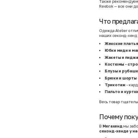
Atelier
31,5 (20 см)
Также рекомендуем 
Avalanche
34 (21,5 см)
Reebok
— все они д
AX Paris
3-5 лет
BALDESARINI
36
BALLY
36,5
Что предлага
Banana Republic
37
Barrel
37,5
Одежда Atelier отл
Basefield
38
наших секонд-хенд 
B&C Collection
38,5
Beck & Hersey
39
Женские плать
Bench
39,5
Юбки миди и м
Benetton
3XL
Ben Sherman
3XL
Жакеты и пидж
Bershka
3XL
Костюмы - стро
Bexleys
3XS
Bexleys
40
Блузы и рубаш
BF
41
Брюки и шорты
BF
42
Bivolino
43
Трикотаж
- кард
Black Forest
44
Пальто и куртк
Blind Date
44,5
Bogner
45
Весь товар тщатель
Bonita
46
Boohoo
48+
Brax
4XL
Почему поку
British Knights
4XL
Bruno Banani
4XL
В
Мегахенд
мы забо
Buena Vista
5-7 лет
секонд-хенде у на
Bugatti
5XL
Burberry
5XL