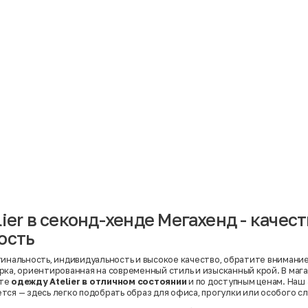
Материал
Акрил
Ангора
Ацетат
Бамбук
Бархат
Вельвет
Вискоза
Вискоза | Нейлон
Вискоза | Полиэстер
й
Вискоза | Полиэстер | Хлопок
Вискоза | Эластан
ier в секонд-хенде Мегахенд - качест
Искусственная замша
ный
Кашемир
ость
Кашемир | Нейлон
й
Кашемир | Хлопок
Кашемир | Шерсть
инальность, индивидуальность и высокое качество, обратите внимание н
Лён
рка, ориентированная на современный стиль и изысканный крой. В маг
й
Модал
ете
одежду Atelier в отличном состоянии
и по доступным ценам. Наш
Натуральная замша
тся — здесь легко подобрать образ для офиса, прогулки или особого сл
Натуральная кожа