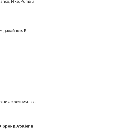
lance
,
Nike
,
Puma
и
м дизайном. В
но ниже розничных.
 бренд Atelier в