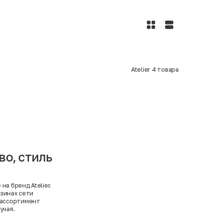
Atelier
4
товара
во, стиль
а бренд Atelier.
азинах сети
 ассортимент
учая.