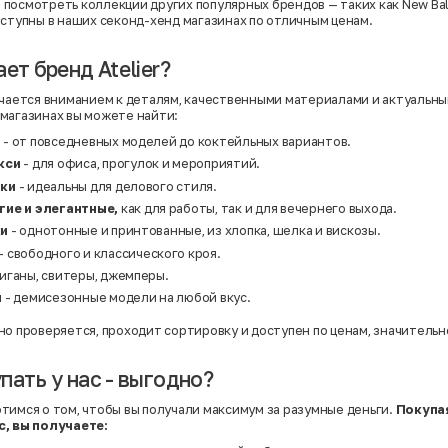
Нейлон
посмотреть коллекции других популярных брендов — таких как
New Ba
Полиэстер
оступны в наших секонд-хенд магазинах по отличным ценам.
Полиэстер | Спандекс
Полиэстер | Хлопок
Полиэстер | Экокожа
ет бренд Atelier?
Полиэстер | Эластан
Сатин
ичается вниманием к деталям, качественными материалами и актуальны
Твид
магазинах вы можете найти:
Хлопок
Хлопок | Эластан
я
- от повседневных моделей до коктейльных вариантов.
Шёлк
акси
- для офиса, прогулок и мероприятий.
Шёлк | Шерсть
Шерсть
аки
- идеальны для делового стиля.
Экокожа
гие и элегантные,
как для работы, так и для вечернего выхода.
Эластан
ки
- однотонные и принтованные, из хлопка, шелка и вискозы.
- свободного и классического кроя.
иганы, свитеры, джемперы.
и
- демисезонные модели на любой вкус.
но проверяется, проходит сортировку и доступен по ценам, значитель
пать у нас - выгодно?
тимся о том, чтобы вы получали максимум за разумные деньги.
Покупая
с, вы получаете: