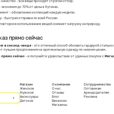
качество - все вещи проходят строгий отбор.
 экономия до 70% от цены в бутиках.
мент - обновление коллекций каждую неделю.
 - быстрая отправка по всей России.
 повторное использование вещей снижает нагрузку на природу.
каз прямо сейчас
ier в секонд-хенде
- это отличный способ обновить гардероб стильно
т лучшие предложения на оригинальную одежду по низким ценам.
 прямо сейчас
- и получайте удовольствие от удачных покупок с
Мега
Магазин
О компании
Сотрудничество
Женское
О нас
Оптовикам
Мужское
Отзывы
Арендодателям
Аксессуары
Блог
Реклама
Детское
Вакансии
Магазины