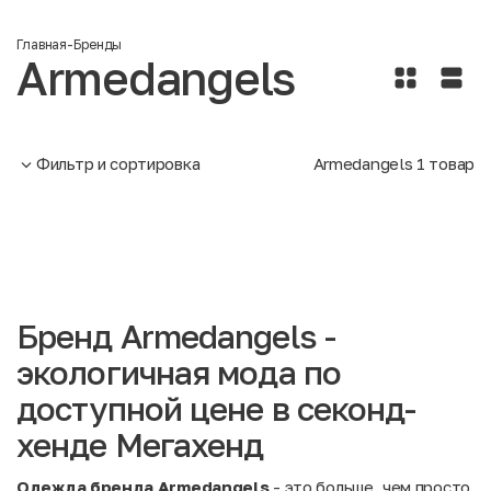
Главная
-
Бренды
Armedangels
Фильтр и сортировка
Armedangels
1
товар
Бренд Armedangels -
экологичная мода по
доступной цене в секонд-
хенде Мегахенд
Одежда бренда Armedangels
- это больше, чем просто