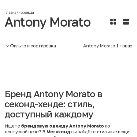
Главная
-
Бренды
Antony Morato
Фильтр и сортировка
Antony Morato
1
товар
Бренд Antony Morato в
секонд-хенде: стиль,
доступный каждому
Ищете
брендовую одежду Antony Morato
по
доступной цене? В
Мегахенд
вы найдёте стильные вещи