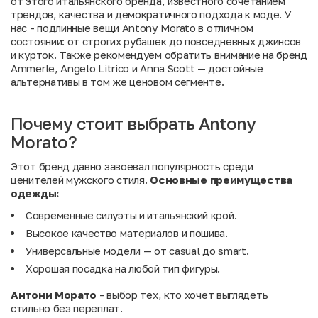
от этого итальянского бренда, известного сочетанием
трендов, качества и демократичного подхода к моде. У
нас - подлинные вещи Antony Morato в отличном
состоянии: от строгих рубашек до повседневных джинсов
и курток. Также рекомендуем обратить внимание на
бренд
Ammerle
,
Angelo Litrico
и
Anna Scott
— достойные
альтернативы в том же ценовом сегменте.
Почему стоит выбрать Antony
Morato?
Этот бренд давно завоевал популярность среди
ценителей мужского стиля.
Основные преимущества
одежды:
Современные силуэты и итальянский крой.
Высокое качество материалов и пошива.
Универсальные модели — от casual до smart.
Хорошая посадка на любой тип фигуры.
Антони Морато
- выбор тех, кто хочет выглядеть
стильно без переплат.