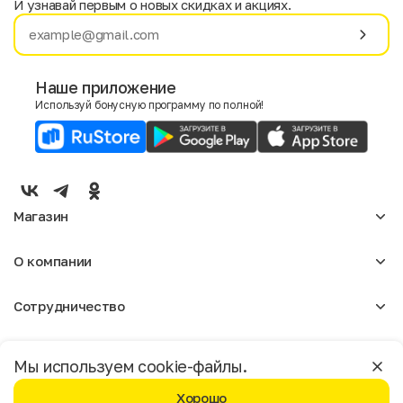
И узнавай первым о новых скидках и акциях.
Имя
Фамилия
Наше приложение
Используй бонусную программу по полной!
E-mail
Пол
Мужской
Женский
Магазин
Согласие на получение чеков по электронной почте
Женское
О компании
Мужское
Аксессуары
О нас
Детское
Сотрудничество
Отзывы
Блог
Оптовикам
Вакансии
Помощь
Москва
Арендодателям
Магазины
Мы используем cookie-файлы.
Реклама
Доставка и оплата
Бонусная программа
Хорошо
Условия возврата
Условия пользования
Политика конфиденциальности