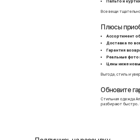
Пальто и куртк
C&A
5XL
Calvin Klein
62 см (3 мес.)
Все вещи тщательно
Camel Active
68 см (6 мес.)
Camp David
6-9 мес.
Caprice
6XL
Плюсы прио
Carhartt
6XL
Carlo Colucci
6XL
Ассортимент о
Cavori
80 см (12 мес.)
Champion
8-10 лет
Доставка по вс
Chloe
86 см (18 мес.)
Гарантия возвр
Christian Berg
9-18 мес.
Ciao
98 см (3 года)
Реальные фото 
CityLine
L
Цены ниже новы
Claudio Conti
L
CLOCKHAUSE
L/XL
&Co
L/XL
Выгода, стиль и уве
COLORUS
M
Columbia
M
Обновите га
Converse
One size
COOP
S
COS
S
Стильная одежда Am
CRAFT
S/M
разбирают быстро. 
Crafted
XL
Crane
XL
crivit
XS
Crocs
XS
Daniel Grahame
XS
Dare2b
XS/S
David Jones
XXL
Подпишись на рассылку