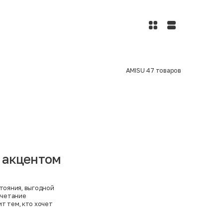
AMISU
47
товаров
с акцентом
стояния, выгодной
очетание
т тем, кто хочет