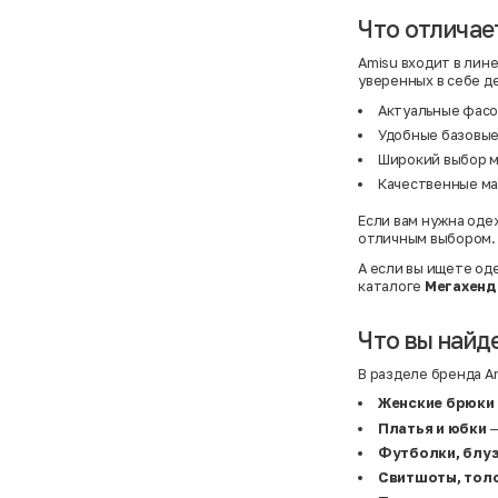
Atelier
31,5 (20 см)
Avalanche
34 (21,5 см)
Что отличае
AX Paris
3-5 лет
BALDESARINI
36
Amisu входит в лин
BALLY
36,5
уверенных в себе д
Banana Republic
37
Barrel
37,5
Актуальные фасо
Basefield
38
Удобные базовые
B&C Collection
38,5
Beck & Hersey
39
Широкий выбор м
Bench
39,5
Качественные ма
Benetton
3XL
Ben Sherman
3XL
Если вам нужна одеж
Bershka
3XL
Bexleys
3XS
отличным выбором.
Bexleys
40
А если вы ищете од
BF
41
каталоге
Мегахенд
BF
42
Bivolino
43
Black Forest
44
Что вы найде
Blind Date
44,5
Bogner
45
Bonita
46
В разделе бренда A
Boohoo
48+
Женские брюки
Brax
4XL
British Knights
4XL
Платья и юбки
—
Bruno Banani
4XL
Футболки, блуз
Buena Vista
5-7 лет
Bugatti
5XL
Свитшоты, толс
Burberry
5XL