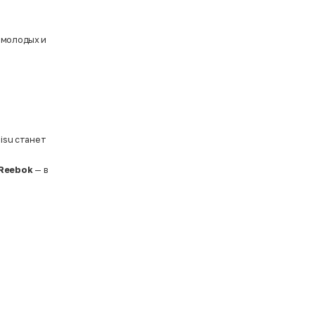
 молодых и
misu станет
Reebok
— в