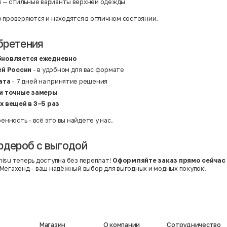
и
— стильные варианты верхней одежды
 проверяются и находятся в отличном состоянии.
бретения
бновляется ежедневно
ей России
- в удобном для вас формате
ата
- 7 дней на принятие решения
и точные замеры
х вещей в 3–5 раз
ренность - всё это вы найдете у нас.
рдероб с выгодой
isu теперь доступна без переплат!
Оформляйте заказ прямо сейчас
Мегахенд - ваш надёжный выбор для выгодных и модных покупок!
Магазин
О компании
Сотрудничество