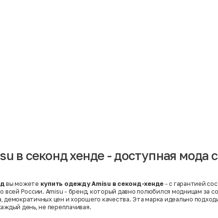
Материал
Акрил
Ангора
Ацетат
Бамбук
Бархат
Вельвет
Вискоза
Вискоза | Нейлон
Вискоза | Полиэстер
й
Вискоза | Полиэстер | Хлопок
Вискоза | Эластан
su в секонд хенде - доступная мода 
Искусственная замша
ный
Кашемир
Кашемир | Нейлон
й
Кашемир | Хлопок
Кашемир | Шерсть
нд
вы можете
купить одежду Amisu в секонд-хенде
- с гарантией со
Лён
по всей России. Amisu - бренд, который давно полюбился модницам за с
й
Модал
, демократичных цен и хорошего качества. Эта марка идеально подходи
Натуральная замша
каждый день, не переплачивая.
Натуральная кожа