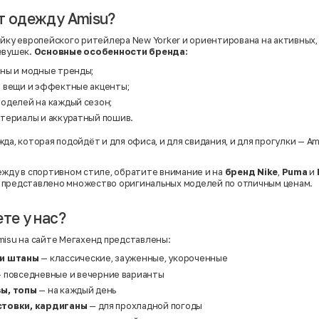
Нейлон
Полиэстер
т одежду Amisu?
Полиэстер | Спандекс
Полиэстер | Хлопок
ейку европейского ритейлера New Yorker и ориентирована на активных,
Полиэстер | Экокожа
евушек.
Основные
особенности
бренда:
Полиэстер | Эластан
Сатин
ны и модные тренды;
Твид
 вещи и эффектные акценты;
Хлопок
Хлопок | Эластан
оделей на каждый сезон;
Шёлк
териалы и аккуратный пошив.
Шёлк | Шерсть
Шерсть
да, которая подойдёт и для офиса, и для свидания, и для прогулки — A
Экокожа
Эластан
ежду в спортивном стиле, обратите внимание и на
бренд Nike
,
Puma
и
представлено множество оригинальных моделей по отличным ценам.
те у нас?
misu на сайте Мегахенд представлены:
 и штаны
— классические, зауженные, укороченные
 повседневные и вечерние варианты
ы, топы
— на каждый день
товки, кардиганы
— для прохладной погоды